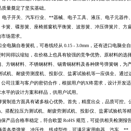
为产品质量奠定了坚实基础。
、电子开关、汽车行业、**器械、电子工具、液压、电子元器件
、卡簧、碟形簧、座椅摇窗机平衡簧、波形簧、冲压弹簧片、方
的市场需求。
自卷簧机，可卷线经从 0.15 - 3.0mm，还有进口电脑全自动
得以缩短，在价格上也具有较强的竞争优势。原材料的选择也十分广泛
钢、方钢材料、不锈钢材料、锡青铜材料及各种牌号弹簧钢，为
测试机、耐疲劳测度机、投影仪、盐雾试验机等一应俱全。通过
，公司注重与客户的密切合作，根据用户的X终需求，设计开发
术水平的设计方案和样品，供用户试用。
弹簧制造方面具有诸多核心优势。首先，精度出众，品质可控。
达±0.03mm。搭配拉压力测试机、耐疲劳测试机、投影仪、盐雾试
保产品合格率稳定，符合欧盟 RoHS 规范，可提供相关检测
涵盖各类弹簧、冲压件、线成型件，可满足家用电器、汽车、**