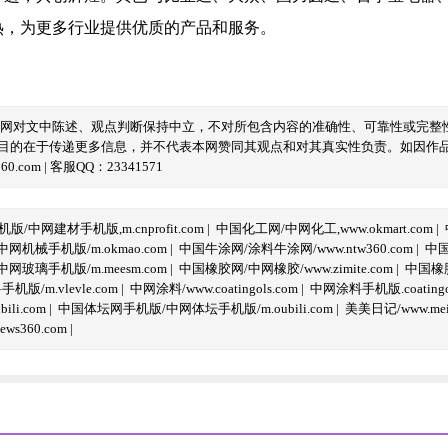
热，为更多行业提供优质的产品和服务。
本网对文中陈述、观点判断保持中立，不对所包含内容的准确性、可靠性或完整
目的在于传递更多信息，并不代表本网赞同其观点和对其真实性负责。如因作
com | 客服QQ：23341571
/中网建材手机版,m.cnprofit.com
|
中国化工网/中网化工,www.okmart.com
|
机械手机版/m.okmao.com
|
中国牛涂网/涂料牛涂网/www.ntw360.com
|
中国
玻璃手机版/m.meesm.com
|
中国橡胶网/中网橡胶/www.zimite.com
|
中国橡胶
/m.vlevle.com
|
中网涂料/www.coatingols.com
|
中网涂料手机版.coatingol
li.com
|
中国体坛网手机版/中网体坛手机版/m.oubili.com
|
美美日记/www.meime
ws360.com
|