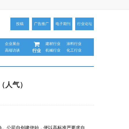
投稿
广告推广
电子期刊
行业论坛
企业展台
建材行业
涂料行业
高端访谈
机械行业
化工行业
行业
荐（人气）
角。公司自创建伊始，便以高标准严要求自