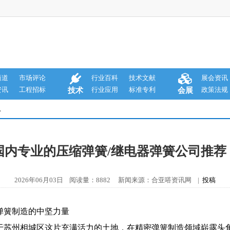
商道
市场评论
行业百科
技术文献
展会资讯
资讯
工程招标
行业应用
标准专利
政策法规
技术
会展
息
年国内专业的压缩弹簧/继电器弹簧公司推
2026年06月03日 阅读量：8882 新闻来源：合亚嗒资讯网 |
投稿
弹簧制造的中坚力量
于苏州相城区这片充满活力的土地，在精密弹簧制造领域崭露头