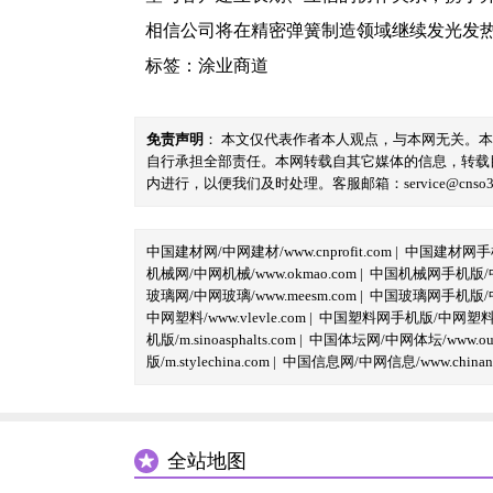
相信公司将在精密弹簧制造领域继续发光发
标签：
涂业商道
免责声明
： 本文仅代表作者本人观点，与本网无关。
自行承担全部责任。本网转载自其它媒体的信息，转载
内进行，以便我们及时处理。客服邮箱：service@cnso360.
中国建材网/中网建材/www.cnprofit.com
|
中国建材网手机版
机械网/中网机械/www.okmao.com
|
中国机械网手机版/中网
玻璃网/中网玻璃/www.meesm.com
|
中国玻璃网手机版/中网
中网塑料/www.vlevle.com
|
中国塑料网手机版/中网塑料手机版
机版/m.sinoasphalts.com
|
中国体坛网/中网体坛/www.oubi
版/m.stylechina.com
|
中国信息网/中网信息/www.chinane
全站地图