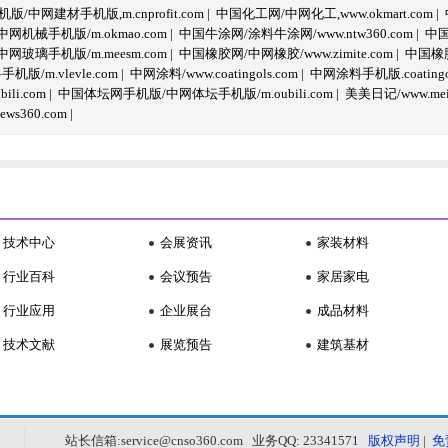
/中网建材手机版,m.cnprofit.com
|
中国化工网/中网化工,www.okmart.com
|
机械手机版/m.okmao.com
|
中国牛涂网/涂料牛涂网/www.ntw360.com
|
中国
玻璃手机版/m.meesm.com
|
中国橡胶网/中网橡胶/www.zimite.com
|
中国橡胶
/m.vlevle.com
|
中网涂料/www.coatingols.com
|
中网涂料手机版.coatingol
li.com
|
中国体坛网手机版/中网体坛手机版/m.oubili.com
|
美美日记/www.meime
ws360.com
|
技术中心
会展资讯
家装材料
行业百科
会议预告
家居家电
行业应用
企业展台
成品材料
技术文献
展览预告
建筑基材
站长信箱:service@cnso360.com 业务QQ: 23341571
版权声明
|
免