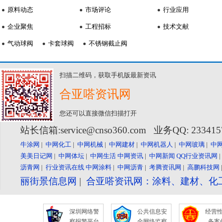
原料动态
市场评论
行业应用
企业聚焦
工程招标
技术文献
气动球阀
卡套球阀
不锈钢截止阀
扫描二维码，获取手机版最新资讯
合亚嗒资讯网
您还可以直接微信扫描打开
站长信箱:service@cnso360.com 业务QQ: 23341
牛涂网
|
中网化工
|
中网机械
|
中网建材
|
中网机器人
|
中网玻璃
|
中
美美日记网
|
中网体坛
|
中网生活
中网资讯
|
中网新闻
QQ行业资讯网
沥青网
|
行业资讯在线
中网涂料
|
中网沥青
|
考腾资讯网
|
高鹏科技网
丽街景信息网
|
合亚嗒资讯网：涂料、建材、化
深圳网络警
公共信息安
经营
察报警平台
全网络监察
备案