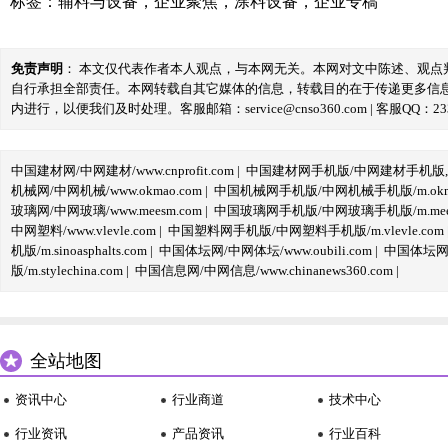
标签：
辅料与设备
，
企业聚焦
，
涂料设备
，
企业专稿
免责声明
： 本文仅代表作者本人观点，与本网无关。本网对文中陈述、观
自行承担全部责任。本网转载自其它媒体的信息，转载目的在于传递更多信
内进行，以便我们及时处理。客服邮箱：service@cnso360.com | 客服QQ：233
中国建材网/中网建材/www.cnprofit.com
|
中国建材网手机版/中网建材手机版,m.cnp
机械网/中网机械/www.okmao.com
|
中国机械网手机版/中网机械手机版/m.okma
玻璃网/中网玻璃/www.meesm.com
|
中国玻璃网手机版/中网玻璃手机版/m.mees
中网塑料/www.vlevle.com
|
中国塑料网手机版/中网塑料手机版/m.vlevle.com
机版/m.sinoasphalts.com
|
中国体坛网/中网体坛/www.oubili.com
|
中国体坛网手
版/m.stylechina.com
|
中国信息网/中网信息/www.chinanews360.com
|
全站地图
资讯中心
行业商道
技术中心
行业资讯
产品资讯
行业百科