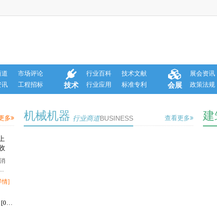
商道
市场评论
行业百科
技术文献
展会资讯
资讯
工程招标
行业应用
标准专利
政策法规
技术
会展
机械机器
建
更多
行业商道
BUSINESS
查看更多
上
收
消
.
详情]
2026年6月深圳好用的高三复读/**复读学校X深圳市... [07-03]