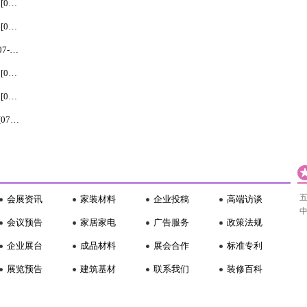
2026年6月惠州专业的免熏蒸卡板/卡板厂家X鑫凯威... [07-03]
2026年6月惠州专业的免熏蒸卡板/卡板厂家X鑫凯威... [07-03]
2026年6月北京热门的常年名人字画回收/专业名人... [07-03]
2026年6月北京热门的高价瓷器回收/瓷器回收平台X... [07-03]
2026年6月武汉比较好的本地驾校/考场练车学校X盘... [07-03]
2026年6月武汉X好的学车科二培训/新手学车学校X... [07-03]
会展资讯
家装材料
企业投稿
高端访谈
会议预告
家居家电
广告服务
政策法规
企业展台
成品材料
展会合作
标准专利
展览预告
建筑基材
联系我们
装修百科