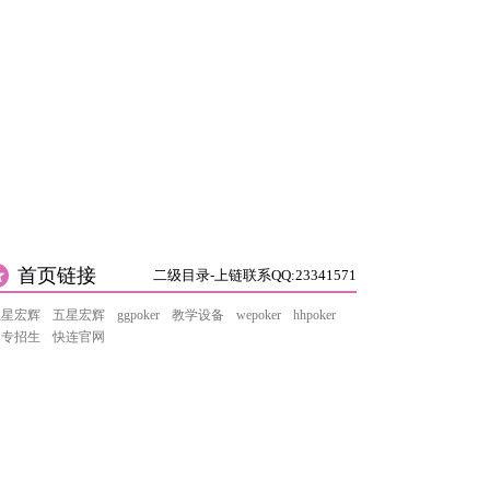
首页链接
二级目录-上链联系QQ:23341571
五星宏辉
五星宏辉
ggpoker
教学设备
wepoker
hhpoker
中专招生
快连官网