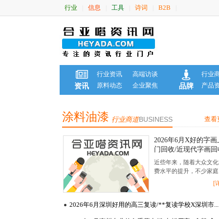
行业
信息
工具
诗词
B2B
|
|
|
|
|
行业资讯
高端访谈
行业
原料动态
企业聚焦
产品
资讯
品牌
涂料油漆
行业商道
BUSINESS
查看
2026年6月X好的字画
门回收/近现代字画回
机构X集艺阁
近些年来，随着大众文化
费水平的提升，不少家庭..
[