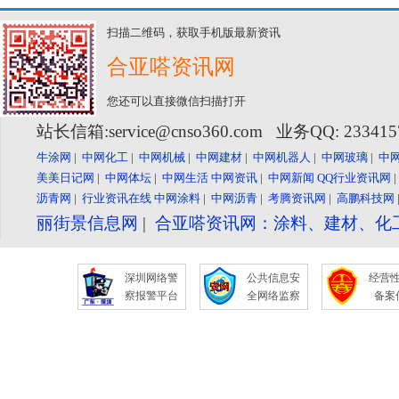
扫描二维码，获取手机版最新资讯
合亚嗒资讯网
您还可以直接微信扫描打开
站长信箱:service@cnso360.com 业务QQ: 23341
牛涂网
|
中网化工
|
中网机械
|
中网建材
|
中网机器人
|
中网玻璃
|
中
美美日记网
|
中网体坛
|
中网生活
中网资讯
|
中网新闻
QQ行业资讯网
沥青网
|
行业资讯在线
中网涂料
|
中网沥青
|
考腾资讯网
|
高鹏科技网
丽街景信息网
|
合亚嗒资讯网：涂料、建材、化
深圳网络警
公共信息安
经营
察报警平台
全网络监察
备案