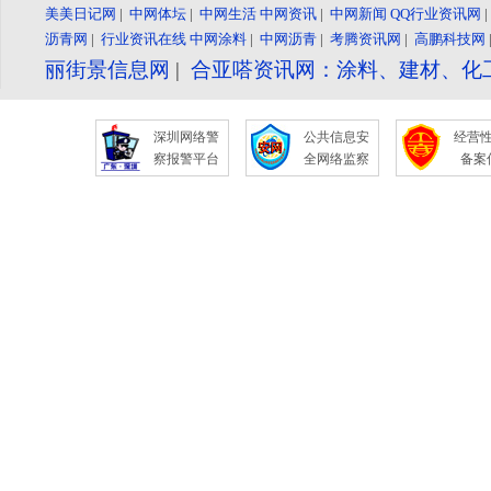
美美日记网
|
中网体坛
|
中网生活
中网资讯
|
中网新闻
QQ行业资讯网
沥青网
|
行业资讯在线
中网涂料
|
中网沥青
|
考腾资讯网
|
高鹏科技网
丽街景信息网
|
合亚嗒资讯网：涂料、建材、化
深圳网络警
公共信息安
经营
察报警平台
全网络监察
备案