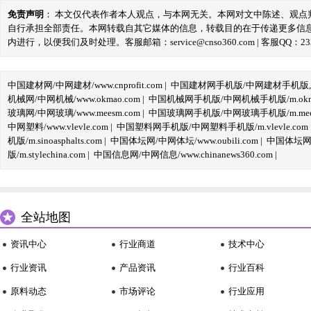
免责声明
： 本文仅代表作者本人观点，与本网无关。本网对文中陈述、观
自行承担全部责任。本网转载自其它媒体的信息，转载目的在于传递更多信
内进行，以便我们及时处理。客服邮箱：service@cnso360.com | 客服QQ：233
中国建材网/中网建材/www.cnprofit.com
|
中国建材网手机版/中网建材手机版,m.cnp
机械网/中网机械/www.okmao.com
|
中国机械网手机版/中网机械手机版/m.okma
玻璃网/中网玻璃/www.meesm.com
|
中国玻璃网手机版/中网玻璃手机版/m.mees
中网塑料/www.vlevle.com
|
中国塑料网手机版/中网塑料手机版/m.vlevle.com
机版/m.sinoasphalts.com
|
中国体坛网/中网体坛/www.oubili.com
|
中国体坛网手
版/m.stylechina.com
|
中国信息网/中网信息/www.chinanews360.com
|
全站地图
资讯中心
行业商道
技术中心
行业资讯
产品资讯
行业百科
原料动态
市场评论
行业应用