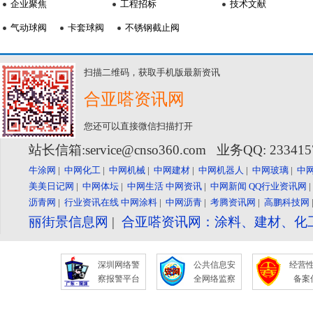
企业聚焦
工程招标
技术文献
气动球阀
卡套球阀
不锈钢截止阀
扫描二维码，获取手机版最新资讯
合亚嗒资讯网
您还可以直接微信扫描打开
站长信箱:service@cnso360.com 业务QQ: 23341
牛涂网
|
中网化工
|
中网机械
|
中网建材
|
中网机器人
|
中网玻璃
|
中
美美日记网
|
中网体坛
|
中网生活
中网资讯
|
中网新闻
QQ行业资讯网
沥青网
|
行业资讯在线
中网涂料
|
中网沥青
|
考腾资讯网
|
高鹏科技网
丽街景信息网
|
合亚嗒资讯网：涂料、建材、化
深圳网络警
公共信息安
经营
察报警平台
全网络监察
备案