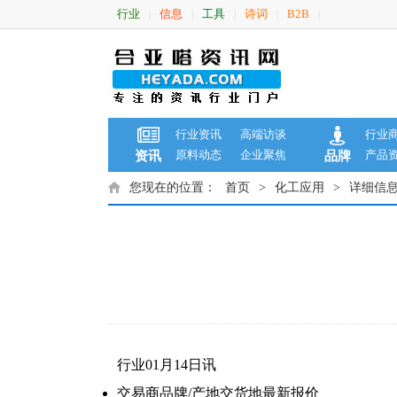
行业
信息
工具
诗词
B2B
|
|
|
|
|
行业资讯
高端访谈
行业
原料动态
企业聚焦
产品
资讯
品牌
您现在的位置：
首页
>
化工应用
>
详细信
行业01月14日讯
交易商
品牌/产地
交货地
最新报价