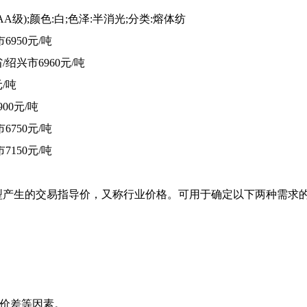
(AA级);颜色:白;色泽:半消光;分类:熔体纺
市
6950元/吨
/绍兴市
6960元/吨
元/吨
900元/吨
市
6750元/吨
市
7150元/吨
型产生的交易指导价，又称行业价格。可用于确定以下两种需求
域价差等因素。