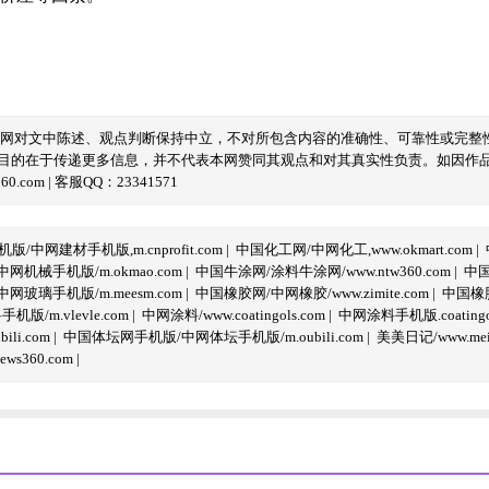
本网对文中陈述、观点判断保持中立，不对所包含内容的准确性、可靠性或完整
目的在于传递更多信息，并不代表本网赞同其观点和对其真实性负责。如因作
com | 客服QQ：23341571
/中网建材手机版,m.cnprofit.com
|
中国化工网/中网化工,www.okmart.com
|
机械手机版/m.okmao.com
|
中国牛涂网/涂料牛涂网/www.ntw360.com
|
中国
玻璃手机版/m.meesm.com
|
中国橡胶网/中网橡胶/www.zimite.com
|
中国橡胶
/m.vlevle.com
|
中网涂料/www.coatingols.com
|
中网涂料手机版.coatingol
li.com
|
中国体坛网手机版/中网体坛手机版/m.oubili.com
|
美美日记/www.meime
ws360.com
|