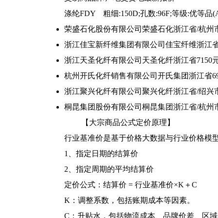
涤纶FDY 粗细:150D;孔数:96F;等级:优等品
荣盛石化股份有限公司
荣盛石化
浙江省/杭州
浙江佳宝新纤维集团有限公司
佳宝纤维
浙江省
浙江天圣化纤有限公司
天圣化纤
浙江省
7150
杭州开氏化纤销售有限公司
开氏集团
浙江省
6
浙江聚兴化纤有限公司
聚兴化纤
浙江省/绍兴
桐昆集团股份有限公司
桐昆集团
浙江省/杭州
【大宗商品公式定价原理】
行业基准价是基于价格大数据与行业价格模
1、指定日期的结算价
2、指定周期的平均结算价
定价公式：结算价 = 行业基准价×K＋C
K：调整系数，包括账期成本等因素。
C：升贴水，包括物流成本、品牌价差、区