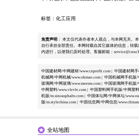
标签：
化工应用
免责声明
： 本文仅代表作者本人观点，与本网无关。
自行承担全部责任。本网转载自其它媒体的信息，转载
内进行，以便我们及时处理。客服邮箱：service@cnso360.
中国建材网/中网建材/www.cnprofit.com
|
中国建材网手机版
机械网/中网机械/www.okmao.com
|
中国机械网手机版/中网
玻璃网/中网玻璃/www.meesm.com
|
中国玻璃网手机版/中网
中网塑料/www.vlevle.com
|
中国塑料网手机版/中网塑料手机版
机版/m.sinoasphalts.com
|
中国体坛网/中网体坛/www.oubi
版/m.stylechina.com
|
中国信息网/中网信息/www.chinane
全站地图