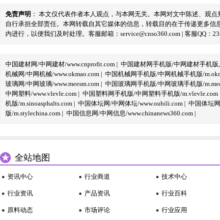
免责声明
： 本文仅代表作者本人观点，与本网无关。本网对文中陈述、观
自行承担全部责任。本网转载自其它媒体的信息，转载目的在于传递更多信
内进行，以便我们及时处理。客服邮箱：service@cnso360.com | 客服QQ：233
中国建材网/中网建材/www.cnprofit.com
|
中国建材网手机版/中网建材手机版,m.cnp
机械网/中网机械/www.okmao.com
|
中国机械网手机版/中网机械手机版/m.okma
玻璃网/中网玻璃/www.meesm.com
|
中国玻璃网手机版/中网玻璃手机版/m.mees
中网塑料/www.vlevle.com
|
中国塑料网手机版/中网塑料手机版/m.vlevle.com
机版/m.sinoasphalts.com
|
中国体坛网/中网体坛/www.oubili.com
|
中国体坛网手
版/m.stylechina.com
|
中国信息网/中网信息/www.chinanews360.com
|
全站地图
资讯中心
行业商道
技术中心
行业资讯
产品资讯
行业百科
原料动态
市场评论
行业应用