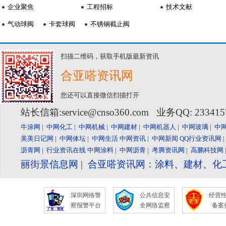
企业聚焦
工程招标
技术文献
气动球阀
卡套球阀
不锈钢截止阀
扫描二维码，获取手机版最新资讯
合亚嗒资讯网
您还可以直接微信扫描打开
站长信箱:service@cnso360.com 业务QQ: 23341
牛涂网
|
中网化工
|
中网机械
|
中网建材
|
中网机器人
|
中网玻璃
|
中
美美日记网
|
中网体坛
|
中网生活
中网资讯
|
中网新闻
QQ行业资讯网
沥青网
|
行业资讯在线
中网涂料
|
中网沥青
|
考腾资讯网
|
高鹏科技网
丽街景信息网
|
合亚嗒资讯网：涂料、建材、化
深圳网络警
公共信息安
经营
察报警平台
全网络监察
备案