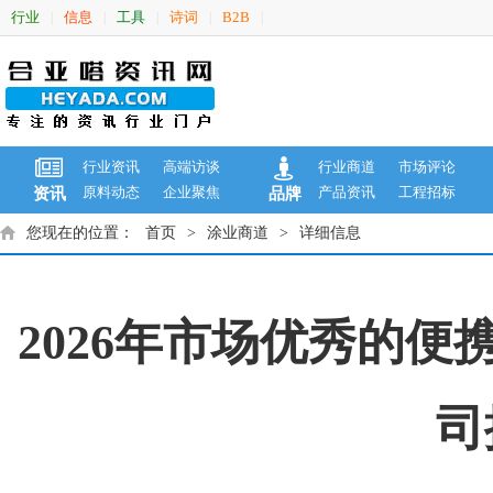
行业
信息
工具
诗词
B2B
|
|
|
|
|
行业资讯
高端访谈
行业商道
市场评论
原料动态
企业聚焦
产品资讯
工程招标
资讯
品牌
您现在的位置：
首页
>
涂业商道
>
详细信息
2026年市场优秀的
司