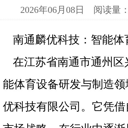
2026年06月08日 阅读
南通麟优科技：智能体
在江苏省南通市通州区
能体育设备研发与制造领
优科技有限公司。它凭借