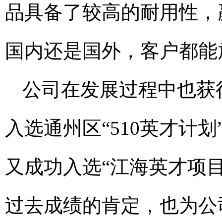
品具备了较高的耐用性，
国内还是国外，客户都能
公司在发展过程中也获得
入选通州区“510英才计划
又成功入选“江海英才项
过去成绩的肯定，也为公