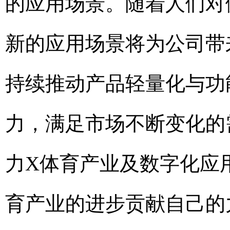
的应用场景。随着人们对
新的应用场景将为公司带
持续推动产品轻量化与功
力，满足市场不断变化的
力X体育产业及数字化应
育产业的进步贡献自己的