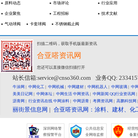
原料动态
市场评论
行业应用
企业聚焦
工程招标
技术文献
气动球阀
卡套球阀
不锈钢截止阀
扫描二维码，获取手机版最新资讯
合亚嗒资讯网
您还可以直接微信扫描打开
站长信箱:service@cnso360.com 业务QQ: 23341
牛涂网
|
中网化工
|
中网机械
|
中网建材
|
中网机器人
|
中网玻璃
|
中
美美日记网
|
中网体坛
|
中网生活
中网资讯
|
中网新闻
QQ行业资讯网
沥青网
|
行业资讯在线
中网涂料
|
中网沥青
|
考腾资讯网
|
高鹏科技网
丽街景信息网
|
合亚嗒资讯网：涂料、建材、化
深圳网络警
公共信息安
经营
察报警平台
全网络监察
备案