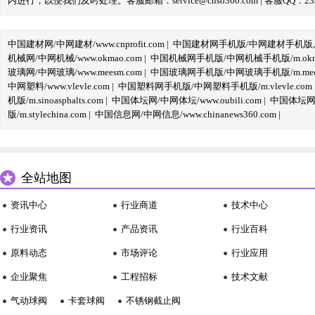
内进行，以便我们及时处理。客服邮箱：service@cnso360.com | 客服QQ：233
中国建材网/中网建材/www.cnprofit.com
|
中国建材网手机版/中网建材手机版,m.cnp
机械网/中网机械/www.okmao.com
|
中国机械网手机版/中网机械手机版/m.okma
玻璃网/中网玻璃/www.meesm.com
|
中国玻璃网手机版/中网玻璃手机版/m.mees
中网塑料/www.vlevle.com
|
中国塑料网手机版/中网塑料手机版/m.vlevle.com
机版/m.sinoasphalts.com
|
中国体坛网/中网体坛/www.oubili.com
|
中国体坛网手
版/m.stylechina.com
|
中国信息网/中网信息/www.chinanews360.com
|
全站地图
资讯中心
行业商道
技术中心
行业资讯
产品资讯
行业百科
原料动态
市场评论
行业应用
企业聚焦
工程招标
技术文献
气动球阀
卡套球阀
不锈钢截止阀