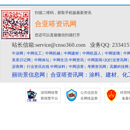
扫描二维码，获取手机版最新资讯
合亚嗒资讯网
您还可以直接微信扫描打开
站长信箱:service@cnso360.com 业务QQ: 23341
牛涂网
|
中网化工
|
中网机械
|
中网建材
|
中网机器人
|
中网玻璃
|
中
美美日记网
|
中网体坛
|
中网生活
中网资讯
|
中网新闻
QQ行业资讯网
沥青网
|
行业资讯在线
中网涂料
|
中网沥青
|
考腾资讯网
|
高鹏科技网
丽街景信息网
|
合亚嗒资讯网：涂料、建材、化
深圳网络警
公共信息安
经营
察报警平台
全网络监察
备案