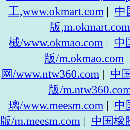
工,www.okmart.com
|
中
版,m.okmart.com
械/www.okmao.com
|
中
版/m.okmao.com
网/www.ntw360.com
|
中
版/m.ntw360.co
璃/www.meesm.com
|
中
版/m.meesm.com
|
中国橡胶网