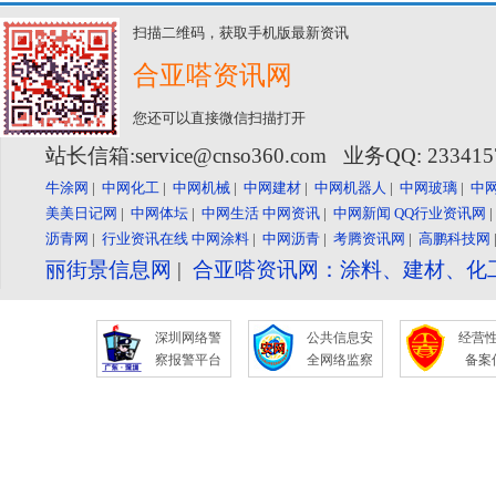
扫描二维码，获取手机版最新资讯
合亚嗒资讯网
您还可以直接微信扫描打开
站长信箱:service@cnso360.com 业务QQ: 23341
牛涂网
|
中网化工
|
中网机械
|
中网建材
|
中网机器人
|
中网玻璃
|
中
美美日记网
|
中网体坛
|
中网生活
中网资讯
|
中网新闻
QQ行业资讯网
沥青网
|
行业资讯在线
中网涂料
|
中网沥青
|
考腾资讯网
|
高鹏科技网
丽街景信息网
|
合亚嗒资讯网：涂料、建材、化
深圳网络警
公共信息安
经营
察报警平台
全网络监察
备案