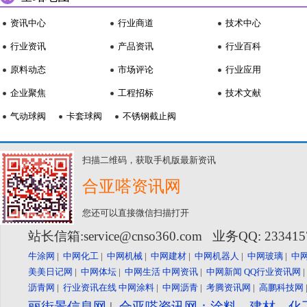
资讯中心
行业商道
技术中心
行业资讯
产品资讯
行业百科
原料动态
市场评论
行业应用
企业聚焦
工程招标
技术文献
气动球阀
卡套球阀
不锈钢截止阀
扫描二维码，获取手机版最新资讯
合亚嗒资讯网
您还可以直接微信扫描打开
站长信箱:service@cnso360.com 业务QQ: 23341
牛涂网
|
中网化工
|
中网机械
|
中网建材
|
中网机器人
|
中网玻璃
|
中
美美日记网
|
中网体坛
|
中网生活
中网资讯
|
中网新闻
QQ行业资讯网
沥青网
|
行业资讯在线
中网涂料
|
中网沥青
|
考腾资讯网
|
高鹏科技网
丽街景信息网
|
合亚嗒资讯网：涂料、建材、化