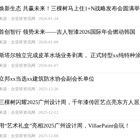
焕新生态 共赢未来！三棵树马上住1+N战略发布会圆满
来源：合亚嗒资讯网
2026-01-24
首创智行 领势未来——吉人智漆2026国际年会燃动韩国
来源：合亚嗒资讯网
2026-01-09
斯塔尔独立完成皮革水场业务剥离， 正式转型xx纯特种
来源：合亚嗒资讯网
2026-01-07
立邦xx当选xx建筑防水协会副会长单位
来源：合亚嗒资讯网
2025-12-26
三棵树闪耀2025广州设计周，千年漆传匠艺点亮东方人
来源：合亚嗒资讯网
2025-12-12
用“艺术礼盒”亮相2025广州设计周，VillaePaint会玩！
来源：合亚嗒资讯网
2025-12-08