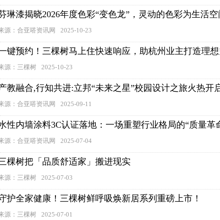
芬琳漆揭晓2026年度色彩“变色龙”，灵动的色彩为生活
来源：合亚嗒资讯网
2025-10-23
一键预约！三棵树马上住快速响应，助杭州业主打造理想
来源：三棵树
2025-10-23
产教融合,行知共进:立邦“未来之星”校园设计之旅火热开
来源：合亚嗒资讯网
2025-09-11
水性内墙涂料3C认证落地：一场重塑行业格局的“质量革
来源：合亚嗒资讯网
2025-07-04
三棵树把「品质舒适家」搬进现实
来源：三棵树
2025-07-03
守护全家健康！三棵树鲜呼吸焕新居系列重磅上市！
来源：三棵树
2025-07-01