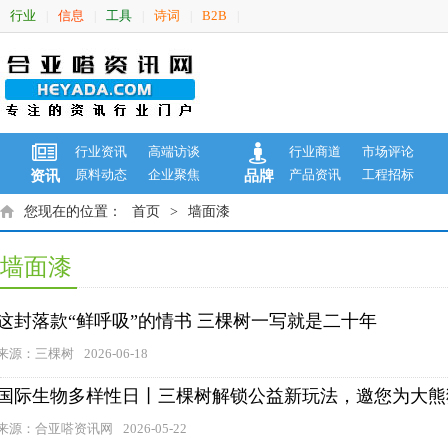
行业
信息
工具
诗词
B2B
|
|
|
|
|
行业资讯
高端访谈
行业商道
市场评论
原料动态
企业聚焦
产品资讯
工程招标
资讯
品牌
您现在的位置：
首页
>
墙面漆
墙面漆
这封落款“鲜呼吸”的情书 三棵树一写就是二十年
来源：三棵树
2026-06-18
国际生物多样性日丨三棵树解锁公益新玩法，邀您为大熊
来源：合亚嗒资讯网
2026-05-22