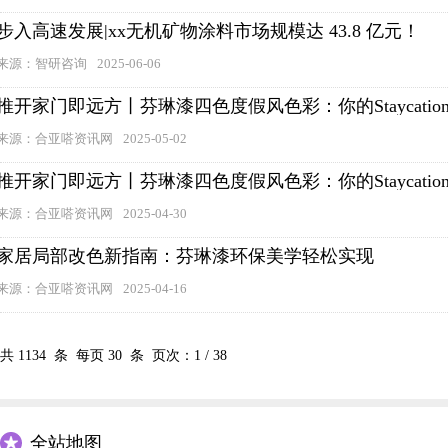
步入高速发展|xx无机矿物涂料市场规模达 43.8 亿元！
来源：智研咨询
2025-06-06
推开家门即远方丨芬琳漆四色度假风色彩：你的Staycati
来源：合亚嗒资讯网
2025-05-02
推开家门即远方丨芬琳漆四色度假风色彩：你的Staycati
来源：合亚嗒资讯网
2025-04-30
家居局部改色新指南：芬琳漆环保美学轻松实现
来源：合亚嗒资讯网
2025-04-16
共
1134
条 每页
30
条 页次：
1
/
38
全站地图