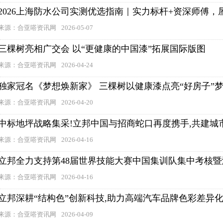
2026上海防水公司实测优选指南｜实力标杆+资深师傅
来源：合亚嗒资讯网
2026-05-07
三棵树亮相广交会 以“更健康的中国漆”拓展国际版图
来源：合亚嗒资讯网
2026-04-24
独家冠名《梦想焕新家》 三棵树以健康漆点亮“好房子”
来源：合亚嗒资讯网
2026-04-20
中标地坪战略集采!立邦中国与招商蛇口再度携手,共建城
来源：合亚嗒资讯网
2026-04-16
立邦全力支持第48届世界技能大赛中国集训队集中考核
来源：合亚嗒资讯网
2026-04-16
立邦深耕“结构色”创新科技,助力高端汽车品牌色彩差异
来源：合亚嗒资讯网
2026-04-09