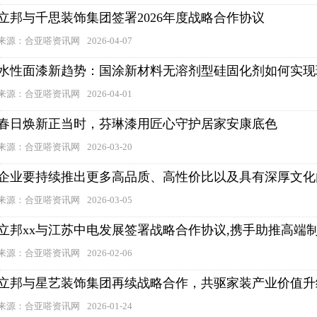
立邦与千思装饰集团签署2026年度战略合作协议
来源：合亚嗒资讯网
2026-04-07
水性面漆新趋势：国涂新材料无溶剂型硅固化剂如何实现
来源：合亚嗒资讯网
2026-04-01
春日焕新正当时，芬琳漆用匠心守护居家安康底色
来源：合亚嗒资讯网
2026-03-20
企业要持续推出更多高品质、高性价比以及具有深厚文化
来源：合亚嗒资讯网
2026-03-05
立邦xx与江苏中电发展签署战略合作协议,携手助推高端
来源：合亚嗒资讯网
2026-02-06
立邦与星艺装饰集团再续战略合作，共驱家装产业价值升
来源：合亚嗒资讯网
2026-01-24