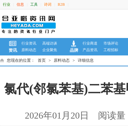
行业
信息
工具
诗词
B2B
|
|
|
|
|
行业资讯
高端访谈
行业商道
市场评论
原料动态
企业聚焦
产品资讯
工程招标
资讯
品牌
您现在的位置：
首页
>
原料动态
>
详细信息
氯代(邻氯苯基)二苯基甲
2026年01月20日 阅