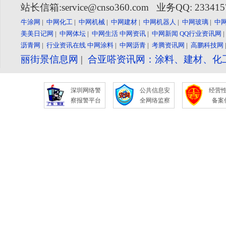
站长信箱:service@cnso360.com 业务QQ: 23341
牛涂网
|
中网化工
|
中网机械
|
中网建材
|
中网机器人
|
中网玻璃
|
中
美美日记网
|
中网体坛
|
中网生活
中网资讯
|
中网新闻
QQ行业资讯网
沥青网
|
行业资讯在线
中网涂料
|
中网沥青
|
考腾资讯网
|
高鹏科技网
丽街景信息网
|
合亚嗒资讯网：涂料、建材、化
深圳网络警
公共信息安
经营
察报警平台
全网络监察
备案