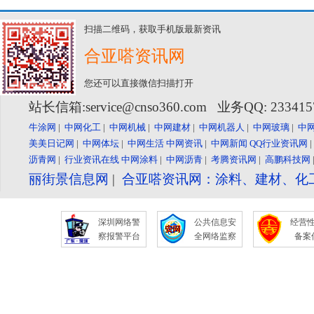
扫描二维码，获取手机版最新资讯
合亚嗒资讯网
您还可以直接微信扫描打开
站长信箱:service@cnso360.com 业务QQ: 23341
牛涂网
|
中网化工
|
中网机械
|
中网建材
|
中网机器人
|
中网玻璃
|
中
美美日记网
|
中网体坛
|
中网生活
中网资讯
|
中网新闻
QQ行业资讯网
沥青网
|
行业资讯在线
中网涂料
|
中网沥青
|
考腾资讯网
|
高鹏科技网
丽街景信息网
|
合亚嗒资讯网：涂料、建材、化
深圳网络警
公共信息安
经营
察报警平台
全网络监察
备案