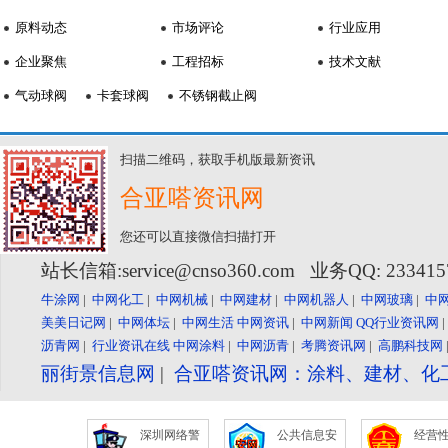
原料动态
市场评论
行业应用
企业聚焦
工程招标
技术文献
气动球阀
卡套球阀
不锈钢截止阀
扫描二维码，获取手机版最新资讯
合亚嗒资讯网
您还可以直接微信扫描打开
站长信箱:service@cnso360.com 业务QQ: 23341
牛涂网
|
中网化工
|
中网机械
|
中网建材
|
中网机器人
|
中网玻璃
|
中
美美日记网
|
中网体坛
|
中网生活
中网资讯
|
中网新闻
QQ行业资讯网
沥青网
|
行业资讯在线
中网涂料
|
中网沥青
|
考腾资讯网
|
高鹏科技网
丽街景信息网
|
合亚嗒资讯网：涂料、建材、化
深圳网络警
公共信息安
经营