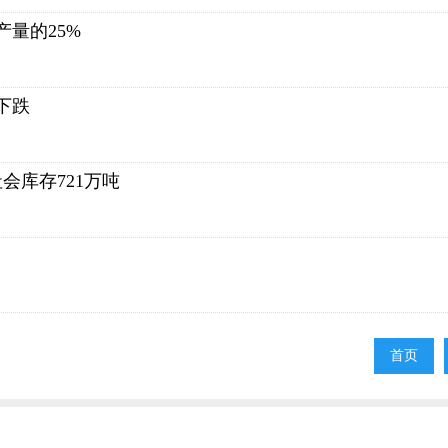
产量的25%
下跌
会库存721万吨
首页
首页