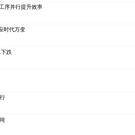
双工序并行提升效率
力应时代万变
单下跌
运行
万吨