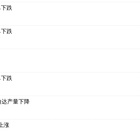
单下跌
单下跌
单下跌
孔迪达产量下降
上涨