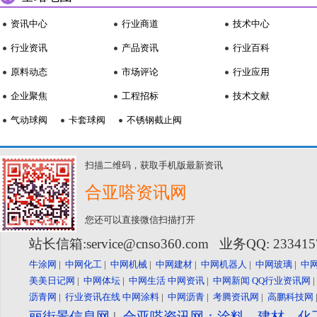
资讯中心
行业商道
技术中心
行业资讯
产品资讯
行业百科
原料动态
市场评论
行业应用
企业聚焦
工程招标
技术文献
气动球阀
卡套球阀
不锈钢截止阀
扫描二维码，获取手机版最新资讯
合亚嗒资讯网
您还可以直接微信扫描打开
站长信箱:service@cnso360.com 业务QQ: 23341
牛涂网
|
中网化工
|
中网机械
|
中网建材
|
中网机器人
|
中网玻璃
|
中
美美日记网
|
中网体坛
|
中网生活
中网资讯
|
中网新闻
QQ行业资讯网
沥青网
|
行业资讯在线
中网涂料
|
中网沥青
|
考腾资讯网
|
高鹏科技网
丽街景信息网
|
合亚嗒资讯网：涂料、建材、化