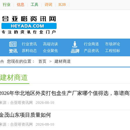
行业
信息
工具
诗词
B2B
|
|
|
|
|
行业资讯
高端访谈
行业商道
市场评论
原料动态
企业聚焦
产品资讯
工程招标
资讯
品牌
您现在的位置：
首页
>
建材商道
建材商道
2026年华北地区外卖打包盒生产厂家哪个值得选，靠谱商
来源：合亚嗒资讯网
2026-08-10
金茂山东项目质量如何
来源：合亚嗒资讯网
2026-08-10