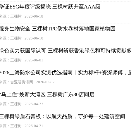
华证ESG年度评级揭晓 三棵树跃升至AAA级
来源：三棵树
2026-06-18
服务生物安全 三棵树TPO防水卷材落地国家植物园
来源：三棵树
2026-06-10
绿色实力获国际认可 三棵树斩获香港绿色和可持续贡献
来源：三棵树
2026-06-01
2026上海防水公司实测优选指南｜实力标杆+资深师傅
来源：合亚嗒资讯网
2026-05-07
“马上住”焕新大湾区 三棵树广东80店同启
来源：三棵树
2026-04-27
三棵树绿盾石膏板：以航天品质，守护每一处建筑空间
来源：三棵树
2026-04-21