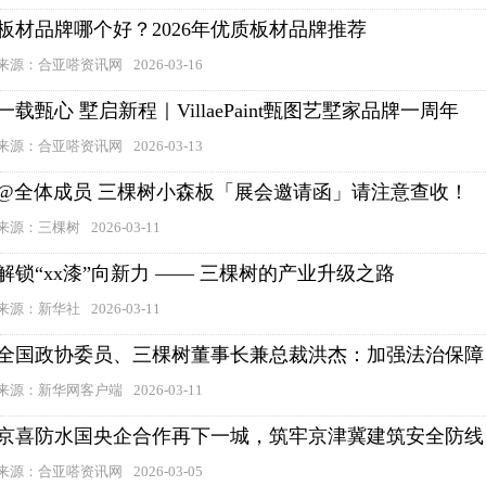
板材品牌哪个好？2026年优质板材品牌推荐
来源：合亚嗒资讯网
2026-03-16
一载甄心 墅启新程｜VillaePaint甄图艺墅家品牌一周年
来源：合亚嗒资讯网
2026-03-13
@全体成员 三棵树小森板「展会邀请函」请注意查收！
来源：三棵树
2026-03-11
解锁“xx漆”向新力 —— 三棵树的产业升级之路
来源：新华社
2026-03-11
全国政协委员、三棵树董事长兼总裁洪杰：加强法治保障 夯
来源：新华网客户端
2026-03-11
京喜防水国央企合作再下一城，筑牢京津冀建筑安全防线
来源：合亚嗒资讯网
2026-03-05