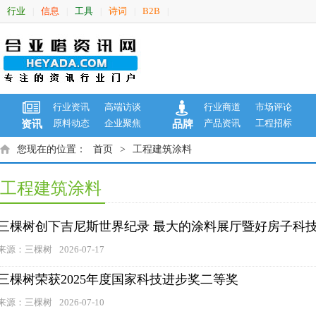
行业
信息
工具
诗词
B2B
|
|
|
|
|
行业资讯
高端访谈
行业商道
市场评论
原料动态
企业聚焦
产品资讯
工程招标
资讯
品牌
您现在的位置：
首页
>
工程建筑涂料
工程建筑涂料
三棵树创下吉尼斯世界纪录 最大的涂料展厅暨好房子科
来源：三棵树
2026-07-17
三棵树荣获2025年度国家科技进步奖二等奖
来源：三棵树
2026-07-10