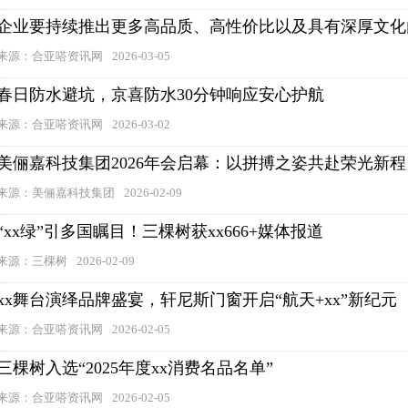
企业要持续推出更多高品质、高性价比以及具有深厚文化
来源：合亚嗒资讯网
2026-03-05
春日防水避坑，京喜防水30分钟响应安心护航
来源：合亚嗒资讯网
2026-03-02
美俪嘉科技集团2026年会启幕：以拼搏之姿共赴荣光新程
来源：美俪嘉科技集团
2026-02-09
“xx绿”引多国瞩目！三棵树获xx666+媒体报道
来源：三棵树
2026-02-09
xx舞台演绎品牌盛宴，轩尼斯门窗开启“航天+xx”新纪元
来源：合亚嗒资讯网
2026-02-05
三棵树入选“2025年度xx消费名品名单”
来源：合亚嗒资讯网
2026-02-05