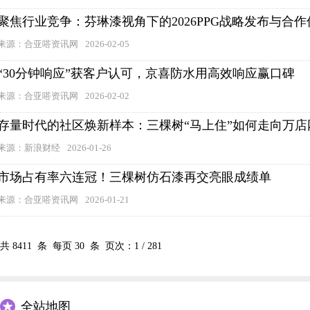
聚焦行业竞争：芬琳漆视角下的2026PPG战略发布与合
来源：合亚嗒资讯网
2026-02-05
“30分钟响应”获客户认可，京喜防水用高效响应赢口碑
来源：合亚嗒资讯网
2026-02-02
存量时代的社区焕新样本：三棵树“马上住”如何走向万店
来源：新浪财经
2026-01-26
市场占有率六连冠！三棵树仿石漆再交亮眼成绩单
来源：合亚嗒资讯网
2026-01-21
共
8411
条 每页
30
条 页次：
1
/
281
全站地图