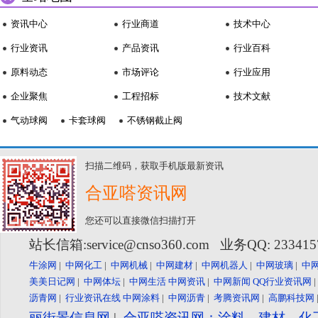
资讯中心
行业商道
技术中心
行业资讯
产品资讯
行业百科
原料动态
市场评论
行业应用
企业聚焦
工程招标
技术文献
气动球阀
卡套球阀
不锈钢截止阀
扫描二维码，获取手机版最新资讯
合亚嗒资讯网
您还可以直接微信扫描打开
站长信箱:service@cnso360.com 业务QQ: 23341
牛涂网
|
中网化工
|
中网机械
|
中网建材
|
中网机器人
|
中网玻璃
|
中
美美日记网
|
中网体坛
|
中网生活
中网资讯
|
中网新闻
QQ行业资讯网
沥青网
|
行业资讯在线
中网涂料
|
中网沥青
|
考腾资讯网
|
高鹏科技网
丽街景信息网
|
合亚嗒资讯网：涂料、建材、化